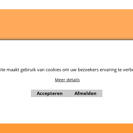
n Medemblik
Springkussen huren Zwaagdijk
ite maakt gebruik van cookies om uw bezoekers ervaring te verb
Webwinkel gemaakt met ShopFactory webwinkel software.
Meer details
Accepteren
Afmelden