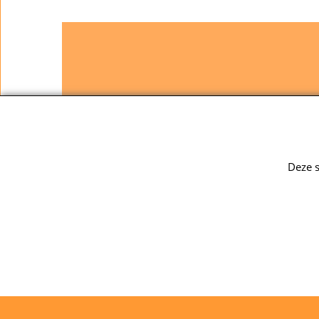
Springkussen huren Grootebroek
Springkussen hure
Deze s