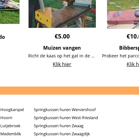
€
5.00
€
10
do
Muizen vangen
Bibbers
Richt de kaas op het gat in de muur, probeer ze veilig naar hun holletje te laten rollen. Pasop voor de muizenvaner deze probeert ze te vangen.
Klik hier
Klik h
Koop nu
Koop nu
 Hoogkarspel
Springkussen huren Wervershoof
 Hoorn
Springkussen huren West-friesland
 Lutjebroek
Springkussen huren Zwaag