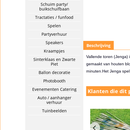
Schuim party/
buikschuifbaan
Tractaties / funfood
Spelen
Partyverhuur
Speakers
Beschrijving
Kraampjes
Vallende toren (Jenga) 
Sinterklaas en Zwarte
Piet
gemaakt van houten bl
minuten.
Het Jenga spel 
Ballon decoratie
Photobooth
Evenementen Catering
Klanten die dit
Auto / aanhanger
verhuur
Tuinbeelden