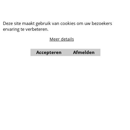
Springkussen huren Zwaag
Springkussen huren
Zwaagdijk
Deze site maakt gebruik van cookies om uw bezoekers
ervaring te verbeteren.
Meer details
Accepteren
Afmelden
Webwinkel gemaakt met ShopFactory webwinkel software.