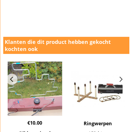
Klanten die dit product hebben gekocht
kochten ook
€
10.00
Ringwerpen