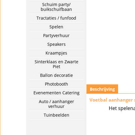
Schuim party/
buikschuifbaan
Tractaties / funfood
Spelen
Partyverhuur
Speakers
Kraampjes
Sinterklaas en Zwarte
Piet
Ballon decoratie
Photobooth
Beschrijving
Evenementen Catering
Voetbal aanhanger 
Auto / aanhanger
verhuur
Het spelena
Tuinbeelden