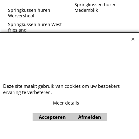
Springkussen huren
Springkussen huren
Medemblik
Wervershoof
Springkussen huren West-
friesland
Springkussen huren Zwaag
Springkussen huren
Zwaagdijk
Deze site maakt gebruik van cookies om uw bezoekers
ervaring te verbeteren.
Meer details
Accepteren
Afmelden
Webwinkel gemaakt met ShopFactory webwinkel software.