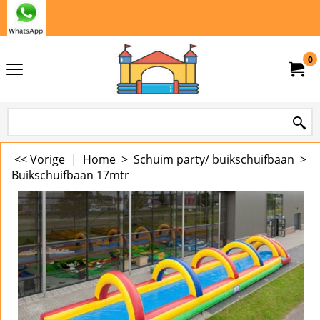
0
<< Vorige
|
Home
>
Schuim party/ buikschuifbaan
>
Buikschuifbaan 17mtr