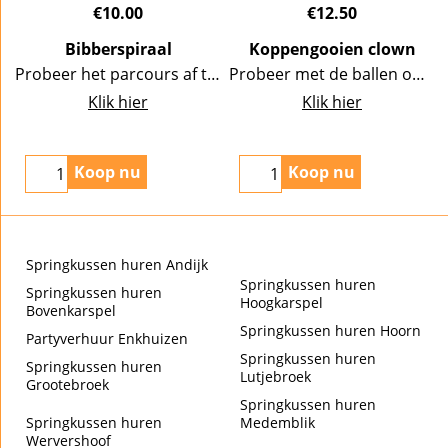
€
10.00
€
12.50
Bibberspiraal
Koppengooien clown
Probeer het parcours af te leggen zonder dat de zoemer gaat. Afmeting oud Hollands in cm: 72 x 13 x 62,5.
Probeer met de ballen om de koppen om te gooien. Het spel kan met meerdere personen gespeeld worden. Afmeting 2,5m x 0,5m
Klik hier
Klik hier
Koop nu
Koop nu
Springkussen huren Andijk
Springkussen huren
Springkussen huren
Hoogkarspel
Bovenkarspel
Springkussen huren Hoorn
Partyverhuur Enkhuizen
Springkussen huren
Springkussen huren
Lutjebroek
Grootebroek
Springkussen huren
Springkussen huren
Medemblik
Wervershoof