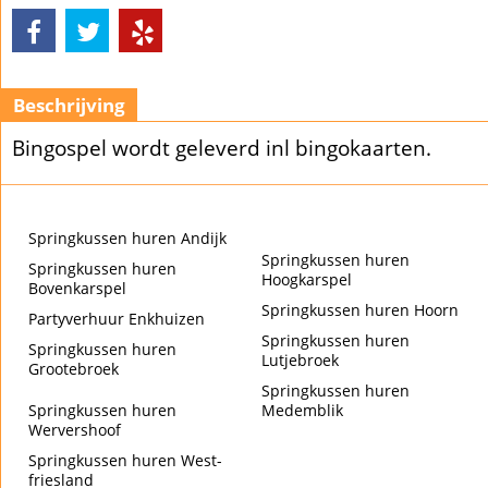
Beschrijving
Bingospel wordt geleverd inl bingokaarten.
Springkussen huren Andijk
Springkussen huren
Springkussen huren
Hoogkarspel
Bovenkarspel
Springkussen huren Hoorn
Partyverhuur Enkhuizen
Springkussen huren
Springkussen huren
Lutjebroek
Grootebroek
Springkussen huren
Springkussen huren
Medemblik
Wervershoof
Springkussen huren West-
friesland