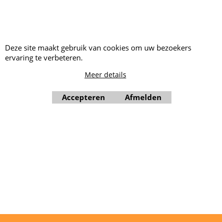
Springkussen huren West-
friesland
Springkussen huren Zwaag
Deze site maakt gebruik van cookies om uw bezoekers
Springkussen huren
ervaring te verbeteren.
Zwaagdijk
Meer details
Accepteren
Afmelden
28/02/2026
Webwinkel gemaakt met ShopFactory webwinkel software.