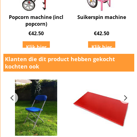
Popcorn machine (incl
Suikerspin machine
popcorn)
€
42.50
€
42.50
Klik hier
Klik hier
Klanten die dit product hebben gekocht
kochten ook