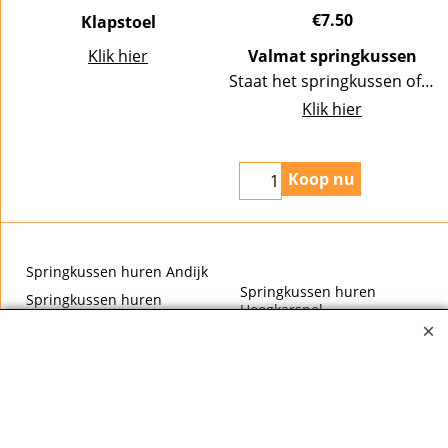
€
7.50
Klapstoel
Klik hier
Valmat springkussen
Staat het springkussen of (opblaasbare) attractie op stenen? Huur dan deze valmat erbij! Deze valmat is ter bescherming voor de kinderen, zodat u het springkussen of de stormbaan op straat of op stenen kan plaatsen. Met deze rode valmat zorgt u voor extra veiligheid, wanneer de kinderen uit het kussen komen. Tevens is deze valmat een extra demping wanneer de kinderen op hun sokken van de attractie af stappen. De rode schuim gevulde mat, van 5 centimeter dik, kan tevens gebruikt worden door de deelnemers om hun schoenen op aan en uit te doen.De mat is circa 1 meter breed en 1,2 meter diep en 5 cm hoog.
Klik hier
Koop nu
Springkussen huren Andijk
Springkussen huren
Springkussen huren
Hoogkarspel
Bovenkarspel
Springkussen huren Hoorn
Partyverhuur Enkhuizen
Springkussen huren
Springkussen huren
Lutjebroek
Grootebroek
Springkussen huren
Springkussen huren
Medemblik
Wervershoof