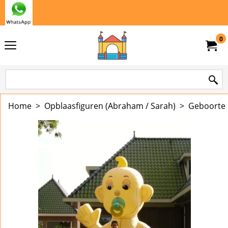
0
Home
>
Opblaasfiguren (Abraham / Sarah)
>
Geboorte